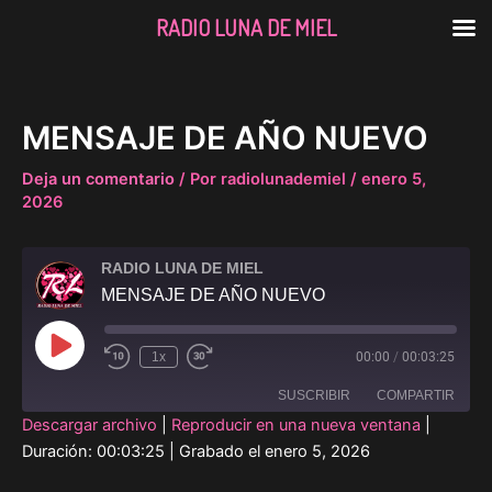
RADIO LUNA DE MIEL
Ir
al
contenido
MENSAJE DE AÑO NUEVO
Deja un comentario
/ Por
radiolunademiel
/
enero 5,
2026
RADIO LUNA DE MIEL
MENSAJE DE AÑO NUEVO
Reproducir
1x
00:00
/
00:03:25
episodio
SUSCRIBIR
COMPARTIR
Descargar archivo
|
Reproducir en una nueva ventana
|
Duración: 00:03:25
COMPART
|
Grabado el enero 5, 2026
IR
FEED RSS