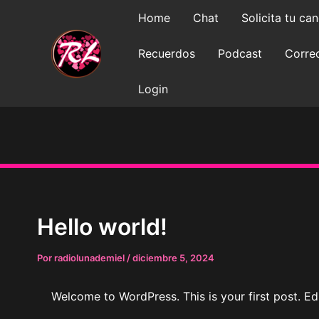
Ir
Home
Chat
Solicita tu c
al
contenido
Recuerdos
Podcast
Correo
Login
Hello world!
Por
radiolunademiel
/
diciembre 5, 2024
Welcome to WordPress. This is your first post. Edit